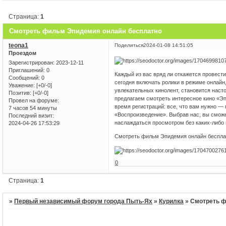
Страница:
1
Смотреть фильм Эпидемия онлайн бесплатно
teona1
Поделиться
2024-01-08 14:51:05
Проездом
Зарегистрирован
: 2023-12-11
Приглашений:
0
Каждый из вас вряд ли откажется провес
Сообщений:
0
сегодня включать ролики в режиме онлайн,
Уважение:
[+0/-0]
увлекательных кинолент, становится наст
Позитив:
[+0/-0]
предлагаем смотреть интересное кино «Э
Провел на форуме:
время регистраций: все, что вам нужно —
7 часов 54 минуты
«Воспроизведение». Выбрав нас, вы сможе
Последний визит:
наслаждаться просмотром без каких-либо 
2024-04-26 17:53:29
Смотреть фильм Эпидемия онлайн беспла
0
Страница:
1
»
Первый независимый форум города Пыть-Ях
»
Курилка
»
Смотреть ф