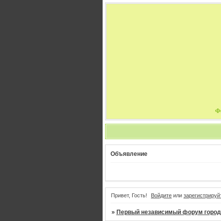
Ф
Объявление
Привет, Гость!
Войдите
или
зарегистрируй
»
Первый независимый форум город