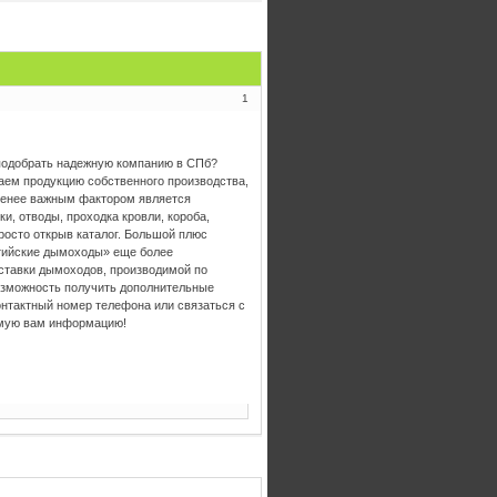
1
подобрать надежную компанию в СПб?
ем продукцию собственного производства,
енее важным фактором является
и, отводы, проходка кровли, короба,
осто открыв каталог. Большой плюс
тийские дымоходы» еще более
ставки дымоходов, производимой по
возможность получить дополнительные
контактный номер телефона или связаться с
имую вам информацию!