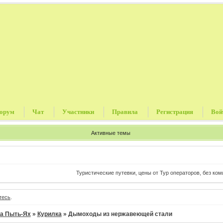
орум
Чат
Участники
Правила
Регистрация
Вой
Активные темы
Туристические путевки, цены от Тур операторов, без комисс
тесь
.
а Пыть-Ях
»
Курилка
»
Дымоходы из нержавеющей стали