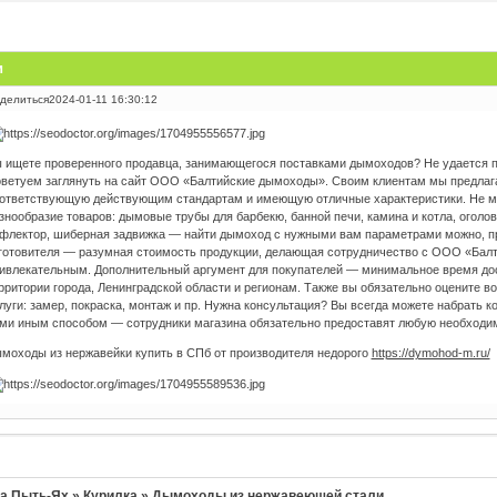
и
делиться
2024-01-11 16:30:12
 ищете проверенного продавца, занимающегося поставками дымоходов? Не удается 
ветуем заглянуть на сайт ООО «Балтийские дымоходы». Своим клиентам мы предлага
ответствующую действующим стандартам и имеющую отличные характеристики. Не м
знообразие товаров: дымовые трубы для барбекю, банной печи, камина и котла, оголовк
флектор, шиберная задвижка — найти дымоход с нужными вам параметрами можно, пр
готовителя — разумная стоимость продукции, делающая сотрудничество с ООО «Бал
ивлекательным. Дополнительный аргумент для покупателей — минимальное время до
рритории города, Ленинградской области и регионам. Также вы обязательно оцените 
луги: замер, покраска, монтаж и пр. Нужна консультация? Вы всегда можете набрать 
ми иным способом — сотрудники магазина обязательно предоставят любую необход
моходы из нержавейки купить в СПб от производителя недорого
https://dymohod-m.ru/
а Пыть-Ях
»
Курилка
»
Дымоходы из нержавеющей стали