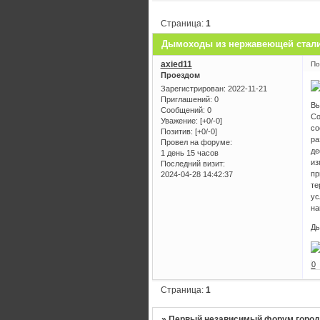
Страница:
1
Дымоходы из нержавеющей стал
axied11
По
Проездом
Зарегистрирован
: 2022-11-21
Приглашений:
0
Вы
Сообщений:
0
Со
Уважение:
[+0/-0]
со
Позитив:
[+0/-0]
ра
Провел на форуме:
де
1 день 15 часов
из
Последний визит:
пр
2024-04-28 14:42:37
те
ус
на
Ды
0
Страница:
1
»
Первый независимый форум город