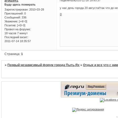
arbuz841
Поделиться
2010-11-16 19:45:37
Буду здесь помирать
у нас день города 20 августа!!так что до н
Зарегистрирован
: 2010-03-28
Приглашений:
0
0
Сообщений:
336
Уважение:
[+4/-0]
Позитив:
[+0/-0]
Провел на форуме:
18 часов 7 минут
Последний визит:
2011-07-14 18:35:57
Страница:
1
»
Первый независимый форум города Пыть-Ях
»
Отдых и все что с ни
1