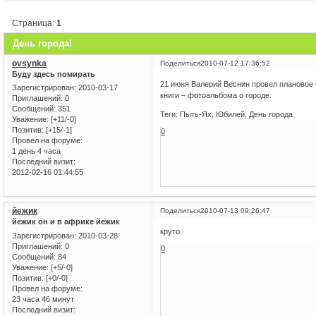
Страница:
1
День города!
ovsynka
Поделиться
2010-07-12 17:36:52
Буду здесь помирать
21 июня Валерий Веснин провел плановое 
Зарегистрирован
: 2010-03-17
книги – фотоальбома о городе.
Приглашений:
0
Сообщений:
351
Теги: Пыть-Ях, Юбилей, День города
Уважение:
[+11/-0]
Позитив:
[+15/-1]
0
Провел на форуме:
1 день 4 часа
Последний визит:
2012-02-16 01:44:55
йежик
Поделиться
2010-07-13 09:26:47
йежик он и в африке йежик
круто.
Зарегистрирован
: 2010-03-28
Приглашений:
0
0
Сообщений:
84
Уважение:
[+5/-0]
Позитив:
[+0/-0]
Провел на форуме:
23 часа 46 минут
Последний визит: