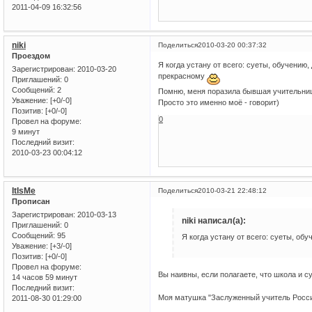
2011-04-09 16:32:56
niki
Поделиться
2010-03-20 00:37:32
Проездом
Я когда устану от всего: суеты, обучению,
Зарегистрирован
: 2010-03-20
прекрасному
Приглашений:
0
Сообщений:
2
Помню, меня поразила бывшая учительница 
Уважение:
[+0/-0]
Просто это именно моё - говорит)
Позитив:
[+0/-0]
0
Провел на форуме:
9 минут
Последний визит:
2010-03-23 00:04:12
ItIsMe
Поделиться
2010-03-21 22:48:12
Прописан
Зарегистрирован
: 2010-03-13
niki написал(а):
Приглашений:
0
Сообщений:
95
Я когда устану от всего: суеты, об
Уважение:
[+3/-0]
Позитив:
[+0/-0]
Провел на форуме:
Вы наивны, если полагаете, что школа и 
14 часов 59 минут
Последний визит:
Моя матушка "Заслуженный учитель России
2011-08-30 01:29:00