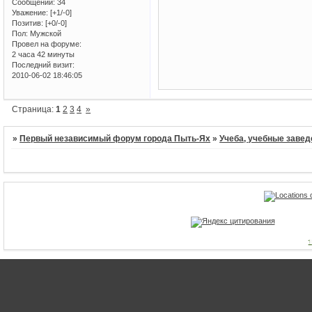
Сообщений:
34
Уважение:
[+1/-0]
Позитив:
[+0/-0]
Пол:
Мужской
Провел на форуме:
2 часа 42 минуты
Последний визит:
2010-06-02 18:46:05
Страница:
1
2
3
4
»
»
Первый независимый форум города Пыть-Ях
»
Учеба, учебные завед
1