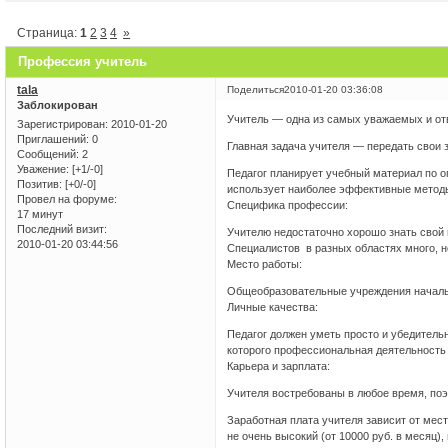
Страница:
1
2
3
4
»
Профессия учитель
tala
Поделиться
2010-01-20 03:36:08
Заблокирован
Учитель — одна из самых уважаемых и от
Зарегистрирован
: 2010-01-20
Приглашений:
0
Главная задача учителя — передать свои з
Сообщений:
2
Уважение:
[+1/-0]
Педагог планирует учебный материал по 
Позитив:
[+0/-0]
использует наиболее эффективные методы
Провел на форуме:
Специфика профессии:
17 минут
Последний визит:
Учителю недостаточно хорошо знать свой п
2010-01-20 03:44:56
Специалистов в разных областях много, н
Место работы:
Общеобразовательные учреждения начальн
Личные качества:
Педагог должен уметь просто и убедитель
которого профессиональная деятельность
Карьера и зарплата:
Учителя востребованы в любое время, поэ
Заработная плата учителя зависит от мес
не очень высокий (от 10000 руб. в месяц)