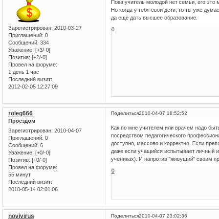
Пока учитель молодой нет семьи, его это 
Но когда у тебя свои дети, то ты уже дума
да ещё дать высшее образование.
Зарегистрирован
: 2010-03-27
0
Приглашений:
0
Сообщений:
334
Уважение:
[+3/-0]
Позитив:
[+2/-0]
Провел на форуме:
1 день 1 час
Последний визит:
2012-02-05 12:27:09
roleg666
Поделиться
2010-04-07 18:52:52
Проездом
Как по мне учителем или врачем надо быт
Зарегистрирован
: 2010-04-07
посредством педагогического профессиона
Приглашений:
0
доступно, массово и корректно. Если преп
Сообщений:
6
даже если учащийся испытывает личный ин
Уважение:
[+0/-0]
учениках). И напротив "живущий" своим п
Позитив:
[+0/-0]
Провел на форуме:
0
55 минут
Последний визит:
2010-05-14 02:01:06
novivirus
Поделиться
2010-04-07 23:02:36