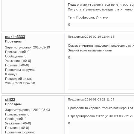
Педагоги могут заниматься репетиторством
Хочу стать учителем, правда платят мало.
Теги: Профессия, Учителя
0
maxim3333
Поделиться
2010-02-19 11:44:54
Проездом
Согласе учитель классная професия сам 
Зарегистрирован
: 2010-02-19
Знания тоже немалые нужны
Приглашений:
0
Сообщений:
3
0
Уважение:
[+0/-0]
Позитив:
[+0/-0]
Провел на форуме:
6 минут
Последний визит:
2010-02-19 11:47:28
still22
Поделиться
2010-03-03 23:11:54
Проездом
Професия та хороша, только вот нервы от
Зарегистрирован
: 2010-03-03
Приглашений:
0
Отредактировано still22 (2010-03-03 23:12:
Сообщений:
2
Уважение:
[+0/-0]
0
Позитив:
[+0/-0]
Провел на форуме: