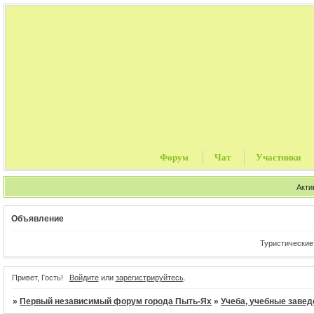
Форум
Чат
Участники
Акти
Объявление
Туристические путевки, цен
Привет, Гость!
Войдите
или
зарегистрируйтесь
.
»
Первый независимый форум города Пыть-Ях
»
Учеба, учебные завед