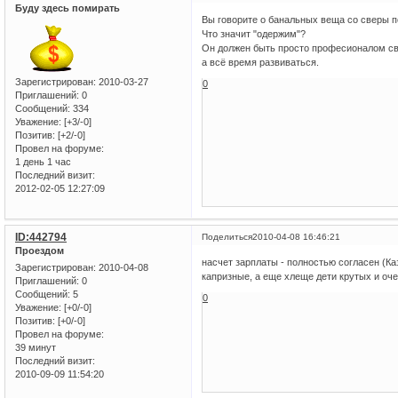
Буду здесь помирать
Вы говорите о банальных веща со сверы п
Что значит "одержим"?
Он должен быть просто професионалом сво
а всё время развиваться.
Зарегистрирован
: 2010-03-27
0
Приглашений:
0
Сообщений:
334
Уважение:
[+3/-0]
Позитив:
[+2/-0]
Провел на форуме:
1 день 1 час
Последний визит:
2012-02-05 12:27:09
ID:442794
Поделиться
2010-04-08 16:46:21
Проездом
насчет зарплаты - полностью согласен (Каз
Зарегистрирован
: 2010-04-08
капризные, а еще хлеще дети крутых и оче
Приглашений:
0
Сообщений:
5
0
Уважение:
[+0/-0]
Позитив:
[+0/-0]
Провел на форуме:
39 минут
Последний визит:
2010-09-09 11:54:20