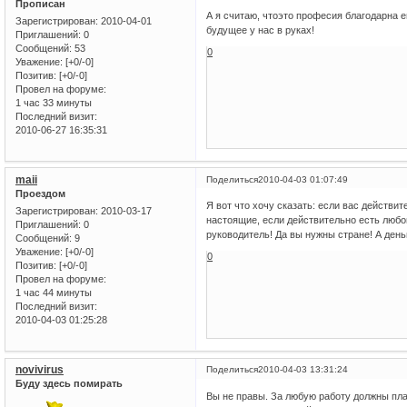
Прописан
А я считаю, чтоэто професия благодарна ещ
Зарегистрирован
: 2010-04-01
будущее у нас в руках!
Приглашений:
0
Сообщений:
53
0
Уважение:
[+0/-0]
Позитив:
[+0/-0]
Провел на форуме:
1 час 33 минуты
Последний визит:
2010-06-27 16:35:31
maii
Поделиться
2010-04-03 01:07:49
Проездом
Я вот что хочу сказать: если вас действи
Зарегистрирован
: 2010-03-17
настоящие, если действительно есть любов
Приглашений:
0
руководитель! Да вы нужны стране! А де
Сообщений:
9
Уважение:
[+0/-0]
0
Позитив:
[+0/-0]
Провел на форуме:
1 час 44 минуты
Последний визит:
2010-04-03 01:25:28
novivirus
Поделиться
2010-04-03 13:31:24
Буду здесь помирать
Вы не правы. За любую работу должны плат