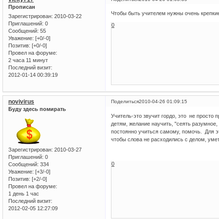
Прописан
Чтобы быть учителем нужны очень крепкие 
Зарегистрирован
: 2010-03-22
Приглашений:
0
0
Сообщений:
55
Уважение:
[+0/-0]
Позитив:
[+0/-0]
Провел на форуме:
2 часа 11 минут
Последний визит:
2012-01-14 00:39:19
novivirus
Поделиться
2010-04-26 01:09:15
Буду здесь помирать
Учитель-это звучит гордо, это не просто 
детям, желание научить, "сеять разумное, 
постоянно учиться самому, помочь. Для э
чтобы слова не расходились с делом, уме
Зарегистрирован
: 2010-03-27
Приглашений:
0
0
Сообщений:
334
Уважение:
[+3/-0]
Позитив:
[+2/-0]
Провел на форуме:
1 день 1 час
Последний визит:
2012-02-05 12:27:09