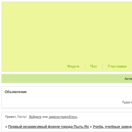
Форум
Чат
Участники
Акти
Объявление
Туристиче
Привет, Гость!
Войдите
или
зарегистрируйтесь
.
»
Первый независимый форум города Пыть-Ях
»
Учеба, учебные завед