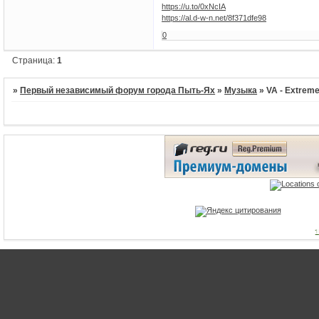
https://u.to/0xNcIA
https://al.d-w-n.net/8f371dfe98
0
Страница:
1
»
Первый независимый форум города Пыть-Ях
»
Музыка
»
VA - Extreme
1