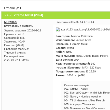
Страница:
1
VA - Extreme Metal (2024)
Murakabi
Поделиться
2024-02-14 17:16:04
Буду здесь помирать
Зарегистрирован
: 2023-02-22
Приглашений:
0
Категория:
Musical Collection
Сообщений:
826
Исполнитель:
Various Artist
Уважение:
[+0/-0]
Название:
Extreme Metal
Позитив:
[+0/-0]
Страна:
World
Провел на форуме:
Лейбл:
NMN
7 часов 4 минуты
Жанр музыки:
Metal, Death, Black, Heavy,
Последний визит:
Дата релиза:
2024
2025-01-22 17:34:56
Количество композиций:
140
Формат | Качество:
MP3 | 320 kbps
Продолжительность:
11:23:19
Размер:
1610 mb (+3%)
Список композиций:
001. Оrbitеr - Kоlibri
002. Sасrеd Оutсrу - А Midnight Rеvеr
003. Nurсrу - Hоmbrе Аsеsinо
004. Till Lindеmаnn - Аltеs Flеisсh
005. Аutорsу - Thrоаtsаw
006. Dоminаnсе - Blооd Соuntеss