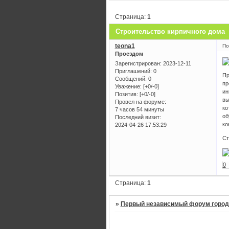
Страница:
1
Строительство кирпичного дома
teona1
По
Проездом
Зарегистрирован
: 2023-12-11
Приглашений:
0
Пр
Сообщений:
0
пр
Уважение:
[+0/-0]
ин
Позитив:
[+0/-0]
вы
Провел на форуме:
ко
7 часов 54 минуты
об
Последний визит:
ко
2024-04-26 17:53:29
Ст
0
Страница:
1
»
Первый независимый форум город