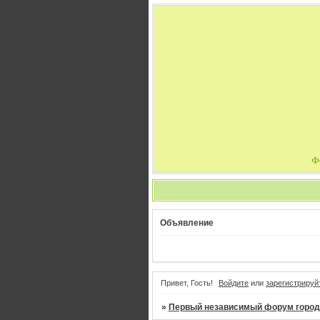
Ф
Объявление
Привет, Гость!
Войдите
или
зарегистрируй
»
Первый независимый форум город