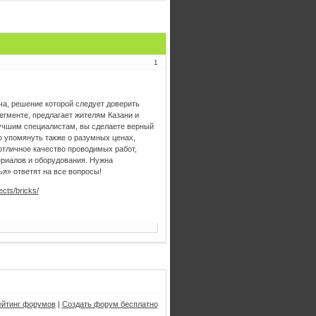
1
ча, решение которой следует доверить
гменте, предлагает жителям Казани и
лучшим специалистам, вы сделаете верный
о упомянуть также о разумных ценах,
отличное качество проводимых работ,
риалов и оборудования. Нужна
я» ответят на все вопросы!
ects/bricks/
ейтинг форумов
|
Создать форум бесплатно