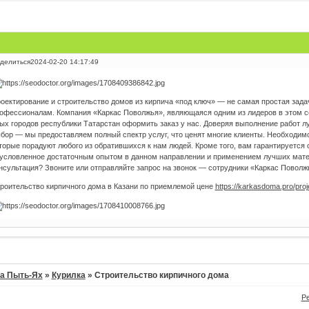
делиться
2024-02-20 14:17:49
оектирование и строительство домов из кирпича «под ключ» — не самая простая зада
офессионалам. Компания «Каркас Поволжья», являющаяся одним из лидеров в этом се
ых городов республики Татарстан оформить заказ у нас. Доверяя выполнение работ 
бор — мы предоставляем полный спектр услуг, что ценят многие клиенты. Необходим
торые порадуют любого из обратившихся к нам людей. Кроме того, вам гарантируется 
условленное достаточным опытом в данном направлении и применением лучших мате
нсультация? Звоните или отправляйте запрос на звонок — сотрудники «Каркас Поволжь
роительство кирпичного дома в Казани по приемлемой цене
https://karkasdoma.pro/proj
а Пыть-Ях
»
Курилка
»
Строительство кирпичного дома
Р