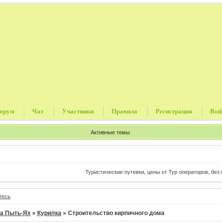
орум
Чат
Участники
Правила
Регистрация
Вой
Активные темы
Туристические путевки, цены от Тур операторов, без ко
тесь
.
а Пыть-Ях
»
Курилка
»
Строительство кирпичного дома