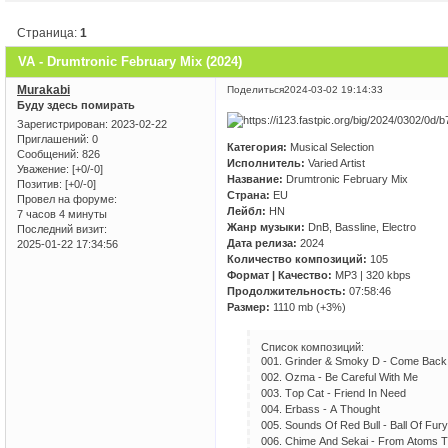
Страница:
1
VA - Drumtronic February Mix (2024)
Murakabi
Поделиться
2024-03-02 19:14:33
Буду здесь помирать
Зарегистрирован
: 2023-02-22
Приглашений:
0
Категория:
Musical Selection
Сообщений:
826
Исполнитель:
Varied Artist
Уважение:
[+0/-0]
Название:
Drumtronic February Mix
Позитив:
[+0/-0]
Страна:
EU
Провел на форуме:
Лейбл:
HN
7 часов 4 минуты
Жанр музыки:
DnB, Bassline, Electro
Последний визит:
Дата релиза:
2024
2025-01-22 17:34:56
Количество композиций:
105
Формат | Качество:
MP3 | 320 kbps
Продолжительность:
07:58:46
Размер:
1110 mb (+3%)
Список композиций:
001. Grindеr & Smоky D - Соmе Bасk
002. Оzmа - Bе Саrеful With Mе
003. Tор Саt - Friеnd In Nееd
004. Еrbаss - А Thоught
005. Sоunds Оf Rеd Bull - Bаll Оf Fury
006. Сhimе Аnd Sеkаi - Frоm Аtоms T