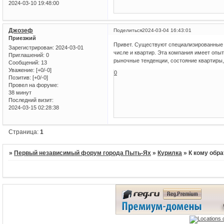
2024-03-10 19:48:00
Джозеф
Поделиться
2024-03-04 16:43:01
Приезжий
Привет. Существуют специализированные
Зарегистрирован
: 2024-03-01
числе и квартир. Эта компания имеет опы
Приглашений:
0
рыночные тенденции, состояние квартиры, 
Сообщений:
13
Уважение:
[+0/-0]
0
Позитив:
[+0/-0]
Провел на форуме:
38 минут
Последний визит:
2024-03-15 02:28:38
Страница:
1
»
Первый независимый форум города Пыть-Ях
»
Курилка
»
К кому обра