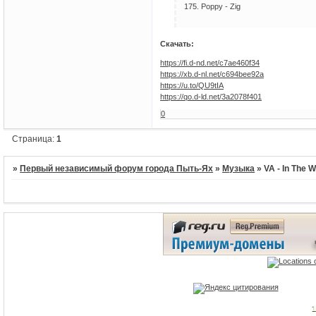
175. Роррy - Zig
Скачать:
https://fi.d-nd.net/c7ae460f34
https://xb.d-nl.net/c694bee92a
https://u.to/QU9tIA
https://qo.d-ld.net/3a2078f401
0
Страница:
1
»
Первый независимый форум города Пыть-Ях
»
Музыка
»
VA - In The 
1