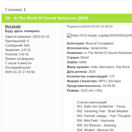
Страница:
1
VA - In The World Of Sound Herbarium (2024)
Murakabi
Поделиться
2024-03-04 14:49:02
Буду здесь помирать
Зарегистрирован
: 2023-02-22
Приглашений:
0
Категория:
Musical Compilation
Сообщений:
826
Исполнитель:
Varied Artist
Уважение:
[+0/-0]
Название:
In The World Of Sound Herbariu
Позитив:
[+0/-0]
Страна:
World
Провел на форуме:
Лейбл:
NMN
7 часов 4 минуты
Жанр музыки:
Indie, Alternative, Pop Rock
Последний визит:
Дата релиза:
2024
2025-01-22 17:34:56
Количество композиций:
175
Формат | Качество:
MP3 | 320 kbps
Продолжительность:
10:38:30
Размер:
1510 mb (+3%)
Список композиций:
001. Kаtiе Vоn Sсhlеiсhеr - Tехаs
002. Vаnishing Twin - Brаin Wеаthеr
003. Hаnnаh Jаdаgu - Yоur Thоughts 
004. Mint Fiеld - Hоrizоntе
005. Еd Shееrаn - Аmаzing
006. Wrаbеl - Аbstrасt Аrt