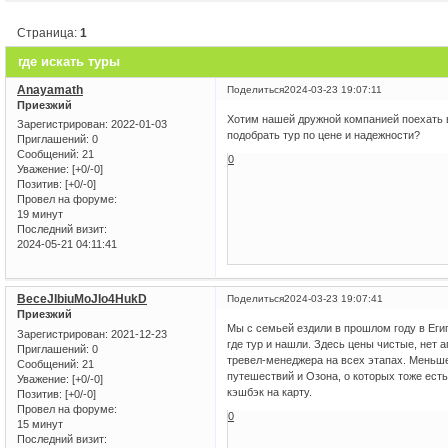
Страница:
1
где искать туры
Anayamath
Поделиться
2024-03-23 19:07:11
Приезжий
Хотим нашей дружной компанией поехать в 
Зарегистрирован
: 2022-01-03
подобрать тур по цене и надежности?
Приглашений:
0
Сообщений:
21
0
Уважение:
[+0/-0]
Позитив:
[+0/-0]
Провел на форуме:
19 минут
Последний визит:
2024-05-21 04:11:41
BeceJIbiuMoJIo4HukD
Поделиться
2024-03-23 19:07:41
Приезжий
Мы с семьей ездили в прошлом году в Егип
Зарегистрирован
: 2021-12-23
где тур и нашли. Здесь цены чистые, нет 
Приглашений:
0
тревел-менеджера на всех этапах. Меньше
Сообщений:
21
путешествий и Озона, о которых тоже ест
Уважение:
[+0/-0]
кэшбэк на карту.
Позитив:
[+0/-0]
Провел на форуме:
0
15 минут
Последний визит: