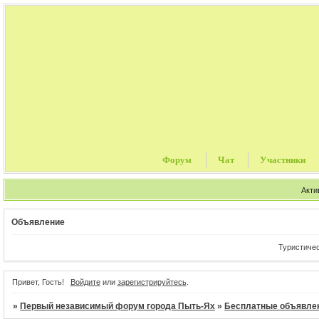
Форум
Чат
Участники
Акти
Объявление
Туристические
Привет, Гость!
Войдите
или
зарегистрируйтесь
.
»
Первый независимый форум города Пыть-Ях
»
Бесплатные объявле