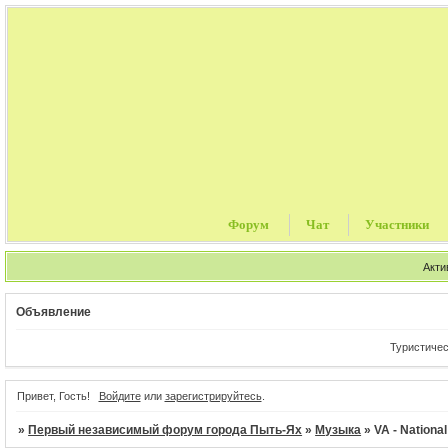
Форум
Чат
Участники
Акти
Объявление
Туристические пу
Привет, Гость!
Войдите
или
зарегистрируйтесь
.
»
Первый независимый форум города Пыть-Ях
»
Музыка
»
VA - Nationa