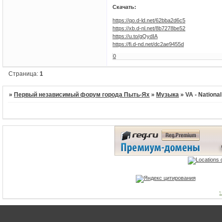
Скачать:
https://qo.d-ld.net/62bba2d6c5
https://xb.d-nl.net/8b7278be52
https://u.to/gQydIA
https://fi.d-nd.net/dc2ae9455d
0
Страница:
1
»
Первый независимый форум города Пыть-Ях
»
Музыка
»
VA - Nationa
1