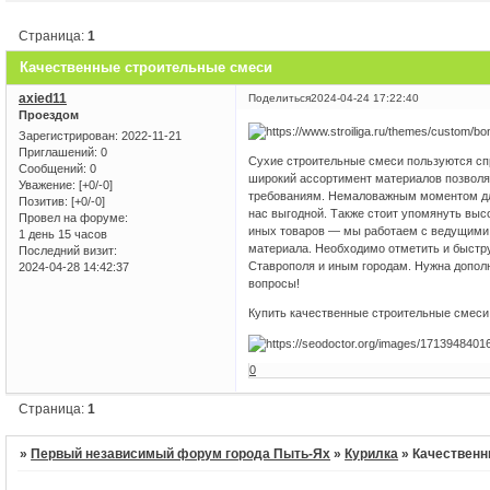
Страница:
1
Качественные строительные смеси
axied11
Поделиться
2024-04-24 17:22:40
Проездом
Зарегистрирован
: 2022-11-21
Приглашений:
0
Сухие строительные смеси пользуются сп
Сообщений:
0
широкий ассортимент материалов позволя
Уважение:
[+0/-0]
требованиям. Немаловажным моментом для
Позитив:
[+0/-0]
нас выгодной. Также стоит упомянуть высо
Провел на форуме:
иных товаров — мы работаем с ведущими
1 день 15 часов
материала. Необходимо отметить и быстр
Последний визит:
Ставрополя и иным городам. Нужна допол
2024-04-28 14:42:37
вопросы!
Купить качественные строительные смеси
0
Страница:
1
»
Первый независимый форум города Пыть-Ях
»
Курилка
»
Качественн