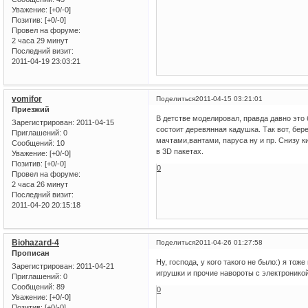
Уважение:
[+0/-0]
Позитив:
[+0/-0]
Провел на форуме:
2 часа 29 минут
Последний визит:
2011-04-19 23:03:21
vomifor
Поделиться
2011-04-15 03:21:01
Приезжий
В детстве моделировал, правда давно это б
Зарегистрирован
: 2011-04-15
состоит деревянная кадушка. Так вот, бер
Приглашений:
0
мачтами,вантами, паруса ну и пр. Снизу к
Сообщений:
10
в 3D пакетах.
Уважение:
[+0/-0]
Позитив:
[+0/-0]
0
Провел на форуме:
2 часа 26 минут
Последний визит:
2011-04-20 20:15:18
Biohazard-4
Поделиться
2011-04-26 01:27:58
Прописан
Ну, господа, у кого такого не было:) я то
Зарегистрирован
: 2011-04-21
игрушки и прочие навороты с электроникой
Приглашений:
0
Сообщений:
89
0
Уважение:
[+0/-0]
Позитив:
[+0/-0]