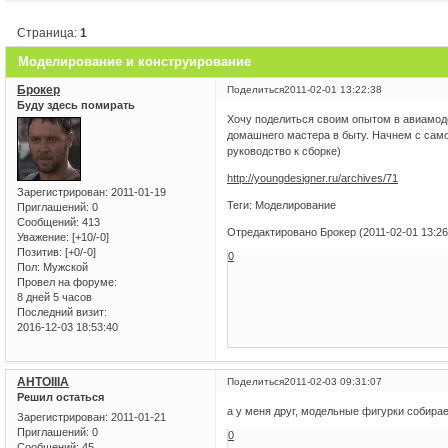
Страница:
1
Моделирование и конструирование
Брокер
Поделиться
2011-02-01 13:22:38
Буду здесь помирать
Хочу поделиться своим опытом в авиамод
домашнего мастера в быту. Начнем с само
руководство к сборке)
http://youngdesigner.ru/archives/71
Зарегистрирован
: 2011-01-19
Теги: Моделирование
Приглашений:
0
Сообщений:
413
Отредактировано Брокер (2011-02-01 13:26
Уважение:
[+10/-0]
Позитив:
[+0/-0]
0
Пол:
Мужской
Провел на форуме:
8 дней 5 часов
Последний визит:
2016-12-03 18:53:40
AHTOIIIA
Поделиться
2011-02-03 09:31:07
Решил остаться
а у меня друг, модельные фигурки собира
Зарегистрирован
: 2011-01-21
Приглашений:
0
0
Сообщений:
45