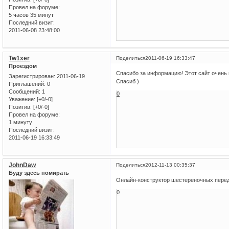
Провел на форуме:
5 часов 35 минут
Последний визит:
2011-06-08 23:48:00
Tw1xer
Поделиться
2011-06-19 16:33:47
Проездом
Cпасибо за информацию! Этот сайт очень 
Зарегистрирован
: 2011-06-19
Спасиб )
Приглашений:
0
Сообщений:
1
0
Уважение:
[+0/-0]
Позитив:
[+0/-0]
Провел на форуме:
1 минуту
Последний визит:
2011-06-19 16:33:49
JohnDaw
Поделиться
2012-11-13 00:35:37
Буду здесь помирать
Онлайн-конструктор шестереночных пере
0