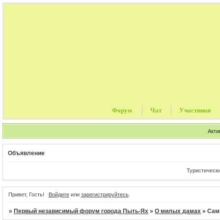
Форум
Чат
Участники
Акти
Объявление
Туристические путев
Привет, Гость!
Войдите
или
зарегистрируйтесь
.
»
Первый независимый форум города Пыть-Ях
»
О милых дамах
»
Сам