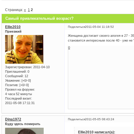
Страница:
«
1
2
Самый привлекательный возраст?
Ellie2010
Поделиться
2011-05-04 11:18:52
Приезжий
Женщина достигает своего апогея в 27 - 3
становится интересным после 40 - уже не 
0
Зарегистрирован
: 2011-04-10
Приглашений:
0
Сообщений:
12
Уважение:
[+0/-0]
Позитив:
[+0/-0]
Провел на форуме:
4 часа 52 минуты
Последний визит:
2011-05-08 17:11:31
Dina1972
Поделиться
2011-05-05 08:43:24
Буду здесь помирать
Ellie2010 написал(а):