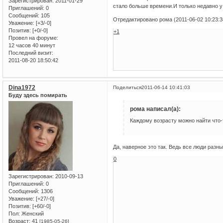
Зарегистрирован
: 2011-01-29
стало больше времени.И только недавно 
Приглашений:
0
Сообщений:
105
Отредактировано рома (2011-06-02 10:23:3
Уважение:
[+3/-0]
Позитив:
[+0/-0]
+1
Провел на форуме:
12 часов 40 минут
Последний визит:
2011-08-20 18:50:42
Dina1972
Поделиться
2011-06-14 10:41:03
Буду здесь помирать
рома написал(а):
Каждому возрасту можно найти что-
Да, наверное это так. Ведь все люди разн
0
Зарегистрирован
: 2010-09-13
Приглашений:
0
Сообщений:
1306
Уважение:
[+27/-0]
Позитив:
[+60/-0]
Пол:
Женский
Возраст:
41
[1985-05-26]