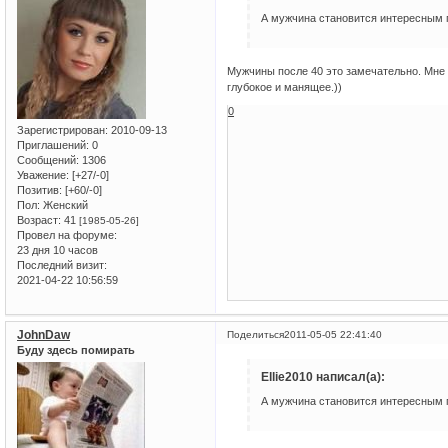
А мужчина становится интересным 
Мужчины после 40 это замечательно. Мне 
глубокое и манящее.))
0
Зарегистрирован
: 2010-09-13
Приглашений:
0
Сообщений:
1306
Уважение:
[+27/-0]
Позитив:
[+60/-0]
Пол:
Женский
Возраст:
41
[1985-05-26]
Провел на форуме:
23 дня 10 часов
Последний визит:
2021-04-22 10:56:59
JohnDaw
Поделиться
2011-05-05 22:41:40
Буду здесь помирать
Ellie2010 написал(а):
А мужчина становится интересным 