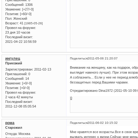
Приглашений:
0
Сообщений:
1306
Уважение:
[+27/-0]
Позитив:
[+60/-0]
Пол:
Женский
Возраст:
41
[1985-05-26]
Провел на форуме:
23 дня 10 часов
Последний визит:
2021-04-22 10:56:59
ингулец
Поделиться
2011-05-06 21:20:07
Приезжий
Внимание на женщину, как на подарок, об
Зарегистрирован
: 2011-02-13
выглядит намного лучше). При этом возрас
Приглашений:
0
А соблазнить... Если у нее не период влю
Сообщений:
14
беззащитных перед Вашими чарами.
Уважение:
[+0/-0]
Позитив:
[+0/-0]
Отредактировано Dina1972 (2011-05-10 09:
Провел на форуме:
2 часа 42 минуты
0
Последний визит:
2011-12-08 05:05:54
рома
Поделиться
2011-06-02 10:15:32
Старожил
Мне нравятся все возрасты.Все в свое вр
Откуда:
Москва
вызвать интерес к жизни.Сейчас мне мень