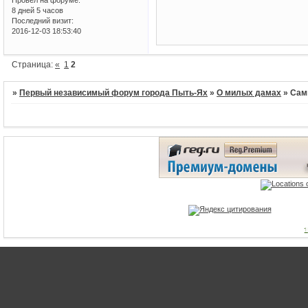
8 дней 5 часов
Последний визит:
2016-12-03 18:53:40
Страница:
«
1
2
»
Первый независимый форум города Пыть-Ях
»
О милых дамах
»
Сам
1