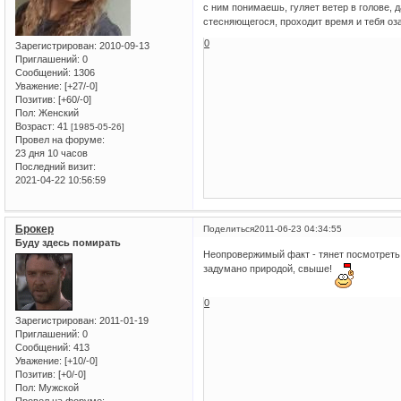
с ним понимаешь, гуляет ветер в голове, 
стесняющегося, проходит время и тебя оз
0
Зарегистрирован
: 2010-09-13
Приглашений:
0
Сообщений:
1306
Уважение:
[+27/-0]
Позитив:
[+60/-0]
Пол:
Женский
Возраст:
41
[1985-05-26]
Провел на форуме:
23 дня 10 часов
Последний визит:
2021-04-22 10:56:59
Брокер
Поделиться
2011-06-23 04:34:55
Буду здесь помирать
Неопровержимый факт - тянет посмотреть 
задумано природой, свыше!
0
Зарегистрирован
: 2011-01-19
Приглашений:
0
Сообщений:
413
Уважение:
[+10/-0]
Позитив:
[+0/-0]
Пол:
Мужской
Провел на форуме: