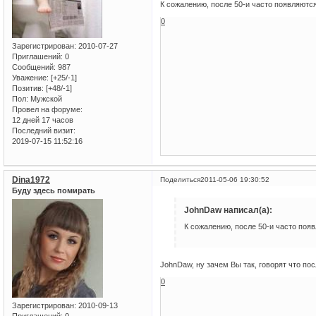
К сожалению, после 50-и часто появляютс
0
Зарегистрирован
: 2010-07-27
Приглашений:
0
Сообщений:
987
Уважение:
[+25/-1]
Позитив:
[+48/-1]
Пол:
Мужской
Провел на форуме:
12 дней 17 часов
Последний визит:
2019-07-15 11:52:16
Dina1972
Поделиться
2011-05-06 19:30:52
Буду здесь помирать
JohnDaw написал(а):
К сожалению, после 50-и часто поя
JohnDaw, ну зачем Вы так, говорят что пос
0
Зарегистрирован
: 2010-09-13