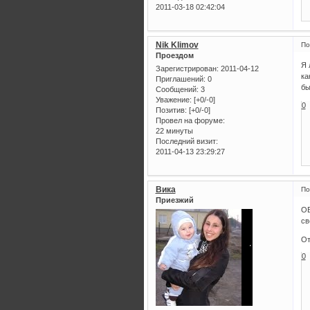
2011-03-18 02:42:04
Nik Klimov
По
Проездом
Я 
Зарегистрирован
: 2011-04-12
ка
Приглашений:
0
бы
Сообщений:
3
Уважение:
[+0/-0]
0
Позитив:
[+0/-0]
Провел на форуме:
22 минуты
Последний визит:
2011-04-13 23:29:27
Вика
По
Приезжий
ОБ
св
От
0