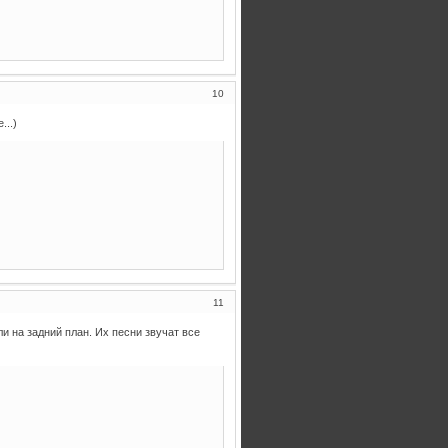
10
...)
11
и на задний план. Их песни звучат все