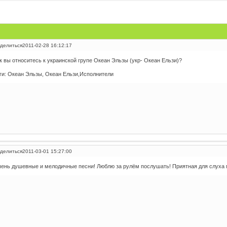
делиться
2011-02-28 16:12:17
к вы относитесь к украинской групе Океан Эльзы (укр- Океан Ельзи)?
ги: Океан Эльзы, Океан Ельзи,Исполнители
делиться
2011-03-01 15:27:00
ень душевные и мелодичные песни! Люблю за рулём послушать! Приятная для слуха 