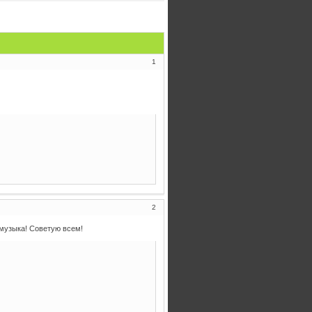
1
2
музыка! Советую всем!