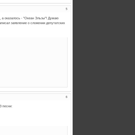
5
, а оказалось - "Океан Эльзы"! Думаю
аписал заявление о сложении депутатских
6
3 песни: