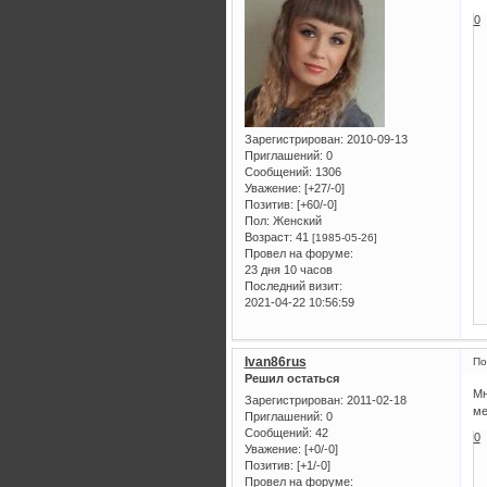
0
Зарегистрирован
: 2010-09-13
Приглашений:
0
Сообщений:
1306
Уважение:
[+27/-0]
Позитив:
[+60/-0]
Пол:
Женский
Возраст:
41
[1985-05-26]
Провел на форуме:
23 дня 10 часов
Последний визит:
2021-04-22 10:56:59
Ivan86rus
По
Решил остаться
Мн
Зарегистрирован
: 2011-02-18
ме
Приглашений:
0
Сообщений:
42
0
Уважение:
[+0/-0]
Позитив:
[+1/-0]
Провел на форуме: