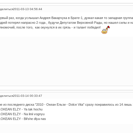
делиться
2011-03-13 04:56:44
рвый раз, когда услышал Андрея Вакарчука в Брате-1, думал какая то западная группа
дрей потерял напрасно 2 года , будучи Депутатом Верховной Рады, но нашел силы и н
лномочий, после того, как окунулся в их грязь - и талант победил!
делиться
2011-03-14 00:33:47
е из последнего диска "2010 - Океан Ельзи - Dolce Vita" сразу понравилось из 14 лишь 
.OKEAN ELZY - Ya tak hochu
.OKEAN ELZY - Na linii vognyu
.OKEAN ELZY - Bil'she dlya nas