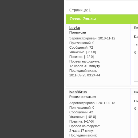
Страница:
1
Океан Эльзы
Levko
По
Прописан
Ка
Зарегистрирован
: 2010-11-12
Приглашений:
0
Те
Сообщений:
72
Уважение:
[+1/-0]
0
Позитив:
[+1/-0]
Провел на форуме:
12 часов 31 минуту
Последний визит:
2011-09-25 03:24:44
Ivan86rus
По
Решил остаться
Оч
Зарегистрирован
: 2011-02-18
Приглашений:
0
0
Сообщений:
42
Уважение:
[+0/-0]
Позитив:
[+1/-0]
Провел на форуме:
2 часа 17 минут
Последний визит: