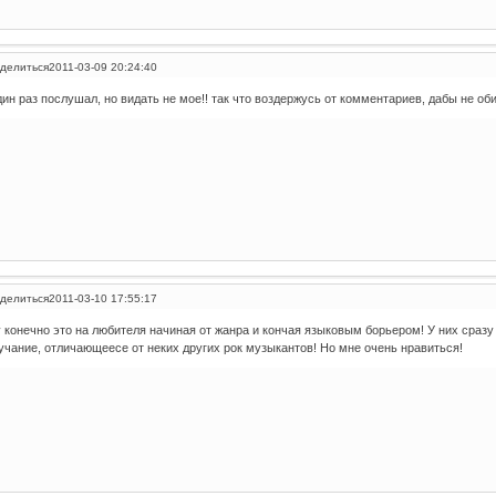
делиться
2011-03-09 20:24:40
ин раз послушал, но видать не мое!! так что воздержусь от комментариев, дабы не оби
делиться
2011-03-10 17:55:17
 конечно это на любителя начиная от жанра и кончая языковым борьером! У них сразу
учание, отличающеесе от неких других рок музыкантов! Но мне очень нравиться!