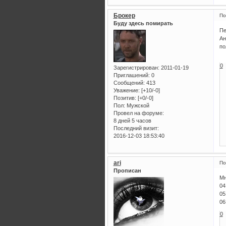
Брокер
По
Буду здесь помирать
Пе
Ан
по
0
Зарегистрирован
: 2011-01-19
Приглашений:
0
Сообщений:
413
Уважение:
[+10/-0]
Позитив:
[+0/-0]
Пол:
Мужской
Провел на форуме:
8 дней 5 часов
Последний визит:
2016-12-03 18:53:40
ari
По
Прописан
Мн
04
05
06
0