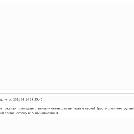
делиться
2011-03-14 18:25:46
е тоже как то по душе стаенький океан, самые первые песни! Просто отличная группа!
ня песни некоторые были написанны!