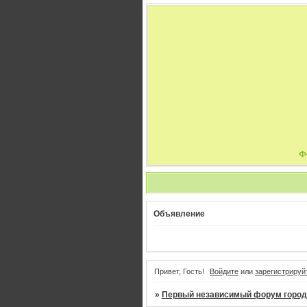
Ф
Объявление
Привет, Гость!
Войдите
или
зарегистрируй
»
Первый независимый форум город