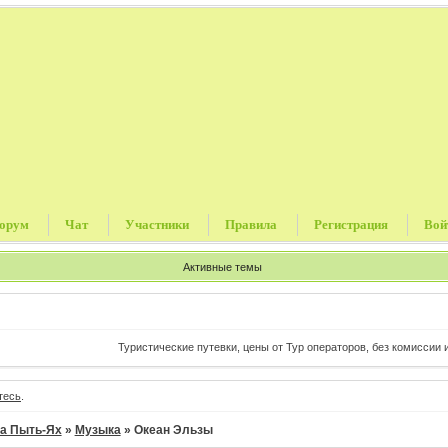
орум
Чат
Участники
Правила
Регистрация
Вой
Активные темы
Туристические путевки, цены от Тур операторов, без комиссии и пр
тесь
.
а Пыть-Ях
»
Музыка
»
Океан Эльзы