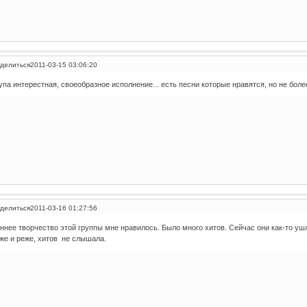
делиться
2011-03-15 03:06:20
упа интерестная, своеобразное исполнение... есть песни которые нравятся, но не более
делиться
2011-03-16 01:27:56
ннее творчество этой группы мне нравилось. Было много хитов. Сейчас они как-то ушл
же и реже, хитов не слышала.