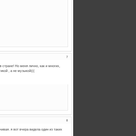
7
 стране! Но меня лично, как и многих,
кой , а не музыкой(((
8
чивая. я вот вчера видела один из таких