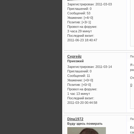
Зарегистрирован
: 2011-03-03
Приглашений:
0
Сообщений:
53
Уважение:
[+4/-0]
Позитив:
[+3/-1]
Провел на форуме:
3 часа 29 минут
Последний визит:
2011-06-23 18:40:47
Сергейz
По
Приезжий
Я 
Зарегистрирован
: 2011-03-14
ра
Приглашений:
0
Сообщений:
11
От
Уважение:
[+0/-0]
Позитив:
[+0/-0]
0
Провел на форуме:
1 час 13 минут
Последний визит:
2011-03-20 00:44:58
Dina1972
По
Буду здесь помирать
Ес
са