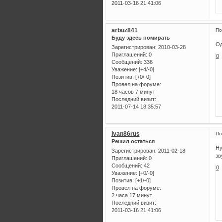
2011-03-16 21:41:06
arbuz841
По
Буду здесь помирать
Од
Зарегистрирован
: 2010-03-28
Приглашений:
0
0
Сообщений:
336
Уважение:
[+4/-0]
Позитив:
[+0/-0]
Провел на форуме:
18 часов 7 минут
Последний визит:
2011-07-14 18:35:57
Ivan86rus
По
Решил остаться
Ну
Зарегистрирован
: 2011-02-18
зв
Приглашений:
0
Сообщений:
42
0
Уважение:
[+0/-0]
Позитив:
[+1/-0]
Провел на форуме:
2 часа 17 минут
Последний визит:
2011-03-16 21:41:06