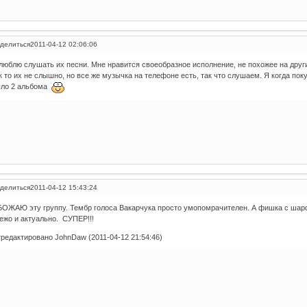
делиться
2011-04-12 02:06:06
люблю слушать их песни. Мне нравится своеобразное исполнение, не похожее на друг
к то их не слышно, но все же музычка на телефоне есть, так что слушаем. Я когда пок
ло 2 альбома
делиться
2011-04-12 15:43:24
ОЖАЮ эту группу. Тембр голоса Вакарчука просто умопомрачителен. А фишка с шар
ежо и актуально. СУПЕР!!!
редактировано JohnDaw (2011-04-12 21:54:46)