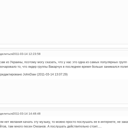
делиться
2011-03-14 12:23:58
сам из Украины, поэтому могу сказать, что у нас это одна из самых популярных групп в
зочаровало то, что лидер группы Вакарчук в последнее время больше занимался полити
редактировано JohnDaw (2011-03-14 13:07:29)
делиться
2011-03-14 14:48:48
ли нет желания качать эту музыку, то можно просто послушать ее в интернете, не зака
йтов, там много песен Океанов. А послушать действительно стоит.....