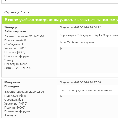
Страница:
1
2
»
В каком учебном заведение вы учитесь и нравиться ли вам там 
Эльдар
Поделиться
2010-01-20 16:04:22
Заблокирован
Здраствуйте! Я студент ЮУрГУ 3-курса,мн
Зарегистрирован
: 2010-01-20
Приглашений:
0
Теги: Учебные заведения
Сообщений:
1
Уважение:
[+0/-0]
0
Позитив:
[+0/-0]
Провел на форуме:
9 минут
Последний визит:
2010-01-20 16:10:30
Masyaemo
Поделиться
2010-02-26 14:17:06
Проездом
а я в школе учусь..и мне не нравится((
Зарегистрирован
: 2010-02-26
Приглашений:
0
0
Сообщений:
1
Уважение:
[+0/-0]
Позитив:
[+0/-0]
Провел на форуме:
2 минуты