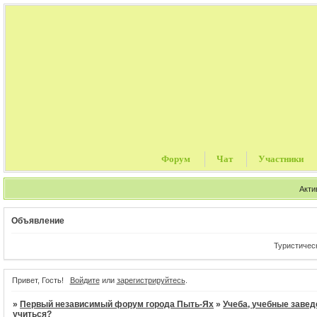
Форум
Чат
Участники
Акти
Объявление
Туристические путевки,
Привет, Гость!
Войдите
или
зарегистрируйтесь
.
»
Первый независимый форум города Пыть-Ях
»
Учеба, учебные завед
учиться?