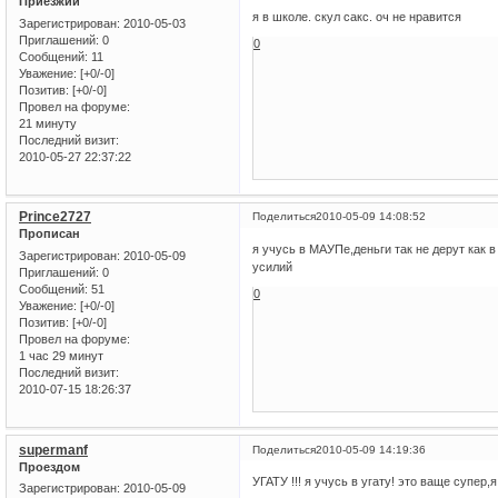
Приезжий
я в школе. скул сакс. оч не нравится
Зарегистрирован
: 2010-05-03
Приглашений:
0
0
Сообщений:
11
Уважение:
[+0/-0]
Позитив:
[+0/-0]
Провел на форуме:
21 минуту
Последний визит:
2010-05-27 22:37:22
Prince2727
Поделиться
2010-05-09 14:08:52
Прописан
я учусь в МАУПе,деньги так не дерут как 
Зарегистрирован
: 2010-05-09
усилий
Приглашений:
0
Сообщений:
51
0
Уважение:
[+0/-0]
Позитив:
[+0/-0]
Провел на форуме:
1 час 29 минут
Последний визит:
2010-07-15 18:26:37
supermanf
Поделиться
2010-05-09 14:19:36
Проездом
УГАТУ !!! я учусь в угату! это ваще супер,
Зарегистрирован
: 2010-05-09