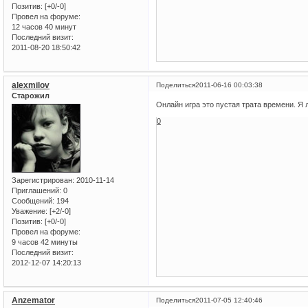
Позитив:
[+0/-0]
Провел на форуме:
12 часов 40 минут
Последний визит:
2011-08-20 18:50:42
alexmilov
Поделиться
2011-06-16 00:03:38
Старожил
Онлайн игра это пустая трата времени. Я
0
Зарегистрирован
: 2010-11-14
Приглашений:
0
Сообщений:
194
Уважение:
[+2/-0]
Позитив:
[+0/-0]
Провел на форуме:
9 часов 42 минуты
Последний визит:
2012-12-07 14:20:13
Anzemator
Поделиться
2011-07-05 12:40:46