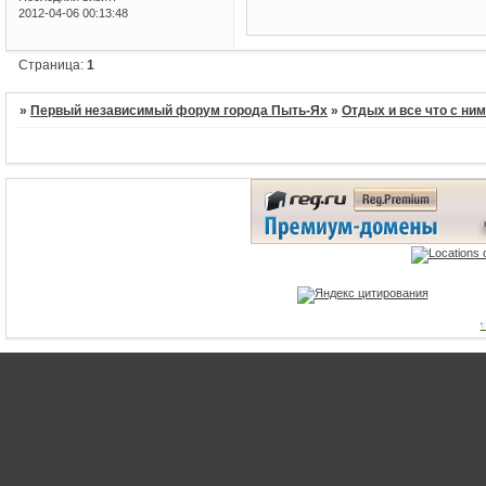
2012-04-06 00:13:48
Страница:
1
»
Первый независимый форум города Пыть-Ях
»
Отдых и все что с ни
1