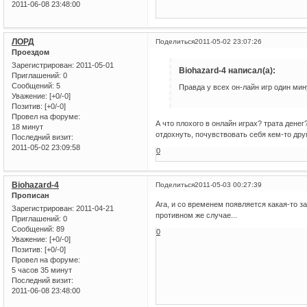
2011-06-08 23:48:00
ЛОРД
Поделиться
2011-05-02 23:07:26
Проездом
Зарегистрирован
: 2011-05-01
Biohazard-4 написал(а):
Приглашений:
0
Сообщений:
5
Правда у всех он-лайн игр один мин
Уважение:
[+0/-0]
Позитив:
[+0/-0]
Провел на форуме:
А что плохого в онлайн играх? трата денег
18 минут
отдохнуть, почувствовать себя кем-то дру
Последний визит:
2011-05-02 23:09:58
0
Biohazard-4
Поделиться
2011-05-03 00:27:39
Прописан
Ага, и со временем появляется какая-то за
Зарегистрирован
: 2011-04-21
противном же случае...
Приглашений:
0
Сообщений:
89
0
Уважение:
[+0/-0]
Позитив:
[+0/-0]
Провел на форуме:
5 часов 35 минут
Последний визит:
2011-06-08 23:48:00