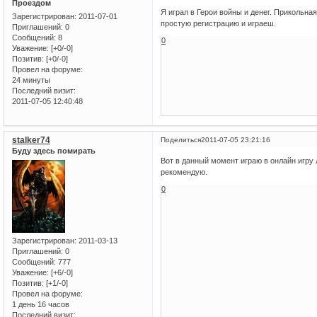
Проездом
Я играл в Герои войны и денег. Прикольна
Зарегистрирован
: 2011-07-01
простую регистрацию и играеш.
Приглашений:
0
Сообщений:
8
0
Уважение:
[+0/-0]
Позитив:
[+0/-0]
Провел на форуме:
24 минуты
Последний визит:
2011-07-05 12:40:48
stalker74
Поделиться
2011-07-05 23:21:16
Буду здесь помирать
Вот в данный момент играю в онлайн игру
рекомендую.
0
Зарегистрирован
: 2011-03-13
Приглашений:
0
Сообщений:
777
Уважение:
[+6/-0]
Позитив:
[+1/-0]
Провел на форуме:
1 день 16 часов
Последний визит: