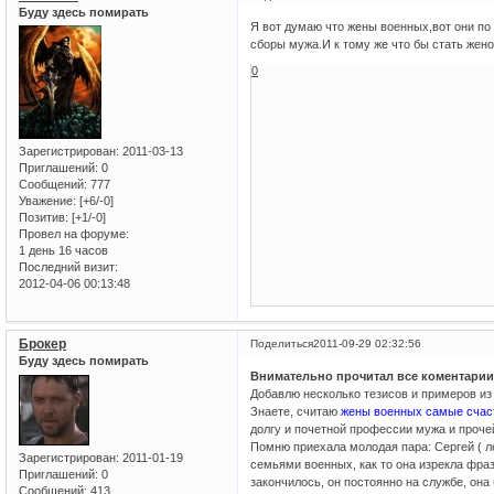
Буду здесь помирать
Я вот думаю что жены военных,вот они п
сборы мужа.И к тому же что бы стать жен
0
Зарегистрирован
: 2011-03-13
Приглашений:
0
Сообщений:
777
Уважение:
[+6/-0]
Позитив:
[+1/-0]
Провел на форуме:
1 день 16 часов
Последний визит:
2012-04-06 00:13:48
Брокер
Поделиться
2011-09-29 02:32:56
Буду здесь помирать
Внимательно прочитал все коментарии 
Добавлю несколько тезисов и примеров из
Знаете, считаю
жены военных самые счас
долгу и почетной профессии мужа и проче
Помню приехала молодая пара: Сергей ( ле
Зарегистрирован
: 2011-01-19
семьями военных, как то она изрекла фраз
Приглашений:
0
закончилось, он постоянно на службе, он
Сообщений:
413