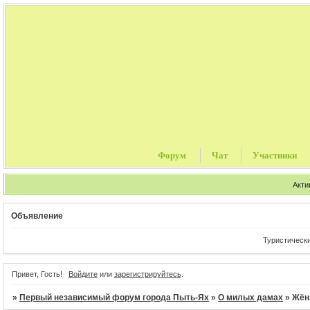
Форум
Чат
Участники
Акти
Объявление
Туристические путевки, ц
Привет, Гость!
Войдите
или
зарегистрируйтесь
.
»
Первый независимый форум города Пыть-Ях
»
О милых дамах
»
Жён