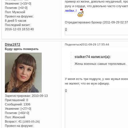
пример из жизни, довольно неудачный, пр
Уважение:
[+10/-0]
руку и сердце, что довольно часто случае
Позитив:
[+0/-0]
любви..!
Пол:
Мужской
Провел на форуме:
8 дней 5 часов
Отредактировано Брокер (2011-09-29 02:37
Последний визит:
2016-12-03 18:53:40
0
Dina1972
Поделиться
2011-09-29 17:55:44
Буду здесь помирать
stalker74 написал(а):
Жены военных самые терпеливые.
У меня есть три подруги, у них мужья воен
не жалеет, что ее муж офицер.
0
Зарегистрирован
: 2010-09-13
Приглашений:
0
Сообщений:
1306
Уважение:
[+27/-0]
Позитив:
[+60/-0]
Пол:
Женский
Возраст:
41
[1985-05-26]
Провел на форуме: