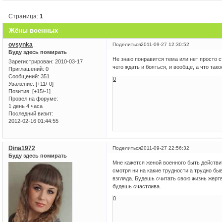
Страница:
1
Жёны военных
ovsynka
Поделиться
2011-09-27 12:30:52
Буду здесь помирать
Не знаю понравится тема или нет просто с
Зарегистрирован
: 2010-03-17
чего ждать и бояться, и вообще, а что так
Приглашений:
0
Сообщений:
351
0
Уважение:
[+11/-0]
Позитив:
[+15/-1]
Провел на форуме:
1 день 4 часа
Последний визит:
2012-02-16 01:44:55
Dina1972
Поделиться
2011-09-27 22:56:32
Буду здесь помирать
Мне кажется женой военного быть действит
смотря ни на какие трудности а трудно быв
взгляда. Будешь считать свою жизнь жерт
будешь счастлива.
0