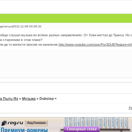
делиться
2011-11-09 00:06:32
обще слушал музыка во всяких разных направлениях. От Хэви-меттал до Транса. Но с
и сторонники в этом плане?
ли да то милости просим на канальчик
http://www.youtube.com/user/Pur3DUB?feature=m
а Пыть-Ях
»
Музыка
»
Dubstep <
Р