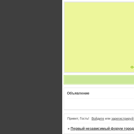
Ф
Объявление
Привет, Гость!
Войдите
или
зарегистрируй
»
Первый независимый форум город