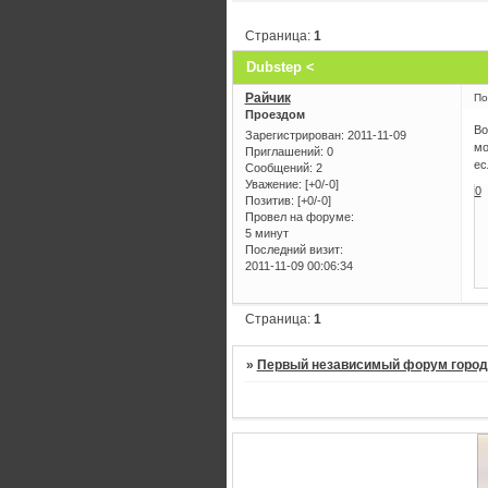
Страница:
1
Dubstep <
Райчик
По
Проездом
Во
Зарегистрирован
: 2011-11-09
мо
Приглашений:
0
ес
Сообщений:
2
Уважение:
[+0/-0]
0
Позитив:
[+0/-0]
Провел на форуме:
5 минут
Последний визит:
2011-11-09 00:06:34
Страница:
1
»
Первый независимый форум город