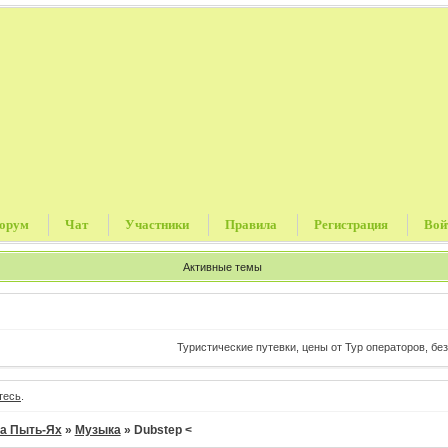
орум
Чат
Участники
Правила
Регистрация
Вой
Активные темы
Туристические путевки, цены от Тур операторов, без 
тесь
.
а Пыть-Ях
»
Музыка
»
Dubstep <