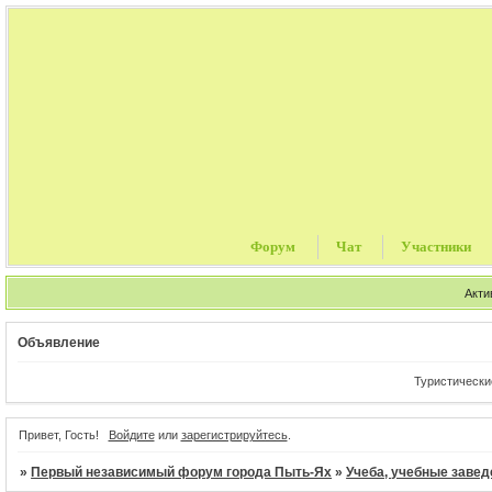
Форум
Чат
Участники
Акти
Объявление
Туристические пу
Привет, Гость!
Войдите
или
зарегистрируйтесь
.
»
Первый независимый форум города Пыть-Ях
»
Учеба, учебные завед