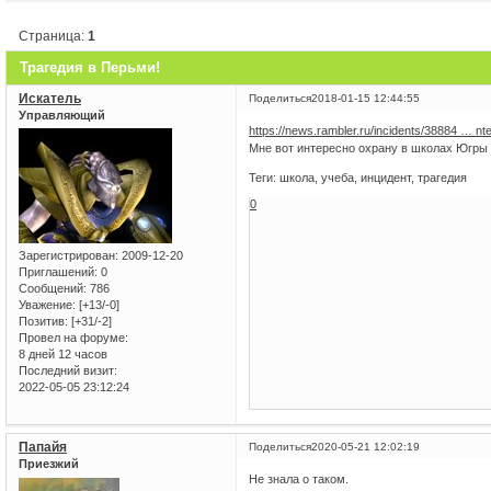
Страница:
1
Трагедия в Перьми!
Искатель
Поделиться
2018-01-15 12:44:55
Управляющий
https://news.rambler.ru/incidents/38884 … n
Мне вот интересно охрану в школах Югры б
Теги: школа, учеба, инцидент, трагедия
0
Зарегистрирован
: 2009-12-20
Приглашений:
0
Сообщений:
786
Уважение:
[+13/-0]
Позитив:
[+31/-2]
Провел на форуме:
8 дней 12 часов
Последний визит:
2022-05-05 23:12:24
Папайя
Поделиться
2020-05-21 12:02:19
Приезжий
Не знала о таком.