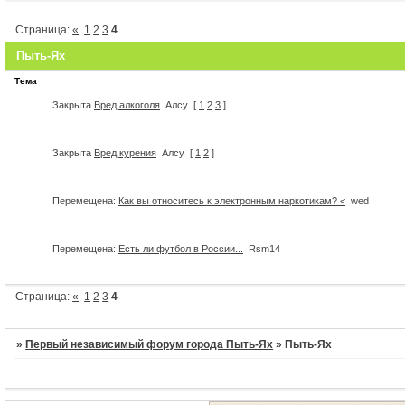
Страница:
«
1
2
3
4
Пыть-Ях
Тема
Закрыта
Вред алкоголя
Алсу
[
1
2
3
]
Закрыта
Вред курения
Алсу
[
1
2
]
Перемещена:
Как вы относитесь к электронным наркотикам? <
wed
Перемещена:
Есть ли футбол в России...
Rsm14
Страница:
«
1
2
3
4
»
Первый независимый форум города Пыть-Ях
»
Пыть-Ях